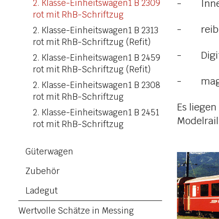
- Innenb
2. Klasse-Einheitswagen1 B 2309
rot mit RhB-Schriftzug
- reibu
2. Klasse-Einheitswagen1 B 2313
rot mit RhB-Schriftzug (Refit)
- Digita
2. Klasse-Einheitswagen1 B 2459
rot mit RhB-Schriftzug (Refit)
- magne
2. Klasse-Einheitswagen1 B 2308
rot mit RhB-Schriftzug
Es liegen
2. Klasse-Einheitswagen1 B 2451
Modelrail
rot mit RhB-Schriftzug
Güterwagen
Zubehör
Ladegut
Wertvolle Schätze in Messing