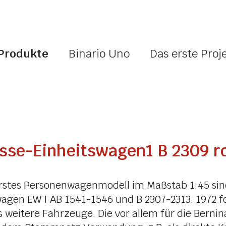
Produkte
Binario Uno
Das erste Proj
asse-Einheitswagen1 B 2309 r
rstes Personenwagenmodell im Maßstab 1:45 sind 
wagen EW I AB 1541-1546 und B 2307-2313. 1972 f
 weitere Fahrzeuge. Die vor allem für die Berni