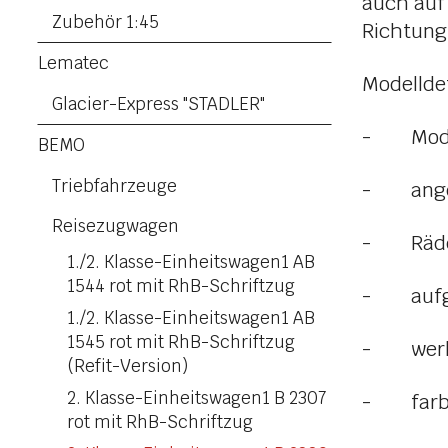
auch auf
Zubehör 1:45
Richtung
Lematec
Modelldet
Glacier-Express "STADLER"
- Modell
BEMO
Triebfahrzeuge
- anges
Reisezugwagen
- Räder 
1./2. Klasse-Einheitswagen1 AB
1544 rot mit RhB-Schriftzug
- aufge
1./2. Klasse-Einheitswagen1 AB
1545 rot mit RhB-Schriftzug
- werkse
(Refit-Version)
2. Klasse-Einheitswagen1 B 2307
- farbli
rot mit RhB-Schriftzug