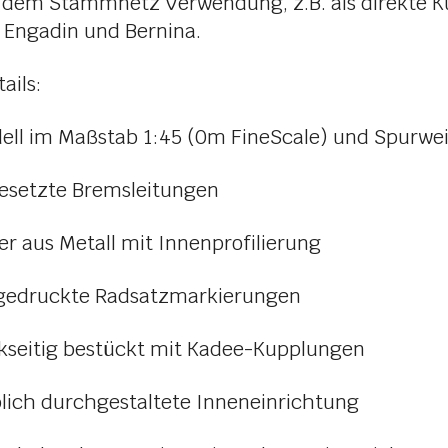
 dem Stammnetz Verwendung, z.B. als direkte 
 Engadin und Bernina.
ails:
 im Maßstab 1:45 (0m FineScale) und Spurwei
etzte Bremsleitungen
aus Metall mit Innenprofilierung
druckte Radsatzmarkierungen
itig bestückt mit Kadee-Kupplungen
ch durchgestaltete Inneneinrichtung