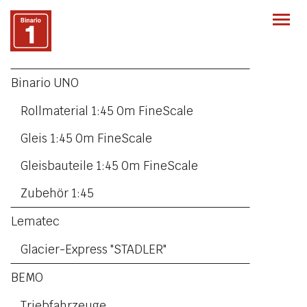
Togg
navi
Binario UNO
Rollmaterial 1:45 0m FineScale
Gleis 1:45 0m FineScale
Gleisbauteile 1:45 0m FineScale
Zubehör 1:45
Lematec
Glacier-Express "STADLER"
BEMO
Triebfahrzeuge